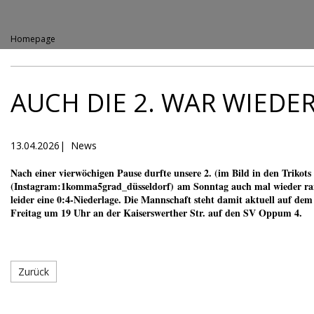
Direkt
zu
den
Homepage
Inhalten
TuS
springen
Gellep
Stratum
05/20
AUCH DIE 2. WAR WIEDER
13.04.2026
|
News
Nach einer vierwöchigen Pause durfte unsere 2. (im Bild in den Triko
(Instagram:1komma5grad_düsseldorf) am Sonntag auch mal wieder ran
leider eine 0:4-Niederlage. Die Mannschaft steht damit aktuell auf de
Freitag um 19 Uhr an der Kaiserswerther Str. auf den SV Oppum 4.
Zurück